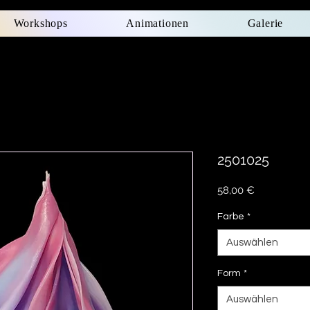
Workshops
Animationen
Galerie
2501025
Preis
58,00 €
Farbe
*
Auswählen
Form
*
Auswählen