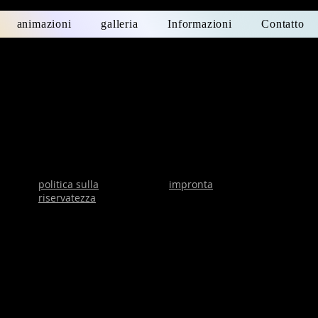
animazioni
galleria
Informazioni
Contatto
Al momento non abbiamo
prodotti da mostrare qui.
politica sulla
impronta
riservatezza