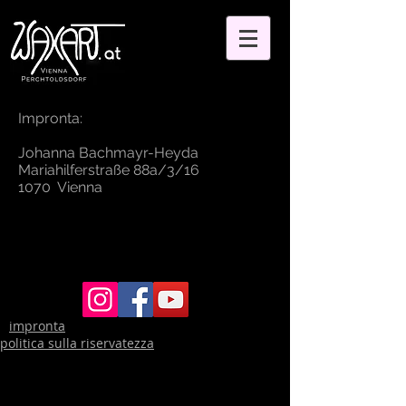
Impronta:
Johanna Bachmayr-Heyda
Mariahilferstraße 88a/3/16
1070 Vienna
impronta
politica sulla riservatezza