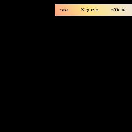
casa
Negozio
officine