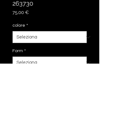
263730
Prezzo
75,00 €
colore
*
Form
*
Aggiungi al carrello
30 cm
impronta