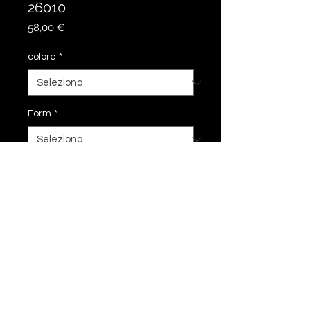
26010
Prezzo
58,00 €
colore
*
Form
*
Aggiungi al carrello
23 cm
impronta