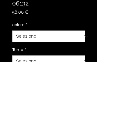
06132
Prezzo
58,00 €
colore
*
Tema
*
Aggiungi al carrello
32 cm
impronta