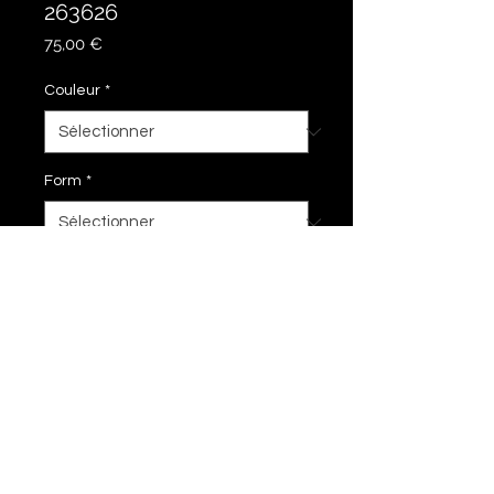
263626
Prix
75,00 €
Couleur
*
Form
*
Ajouter au panier
26 cm hoch
imprimer