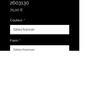
2603130
Prix
75,00 €
Couleur
*
Form
*
Ajouter au panier
30 cm hoch
imprimer