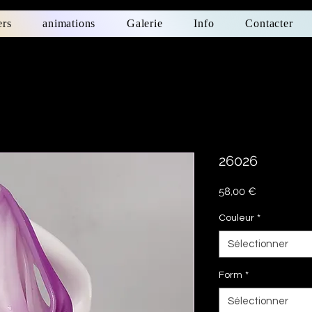
ers
animations
Galerie
Info
Contacter
26026
Prix
58,00 €
Couleur
*
Sélectionner
Form
*
Sélectionner