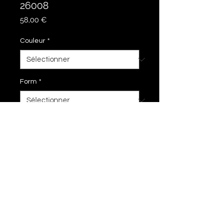
26008
Prix
58,00 €
Couleur
*
Form
*
Ajouter au panier
28 cm
imprimer