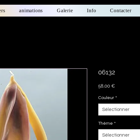
ers
animations
Galerie
Info
Contacter
06132
Prix
58,00 €
Couleur
*
Sélectionner
Thème
*
Sélectionner