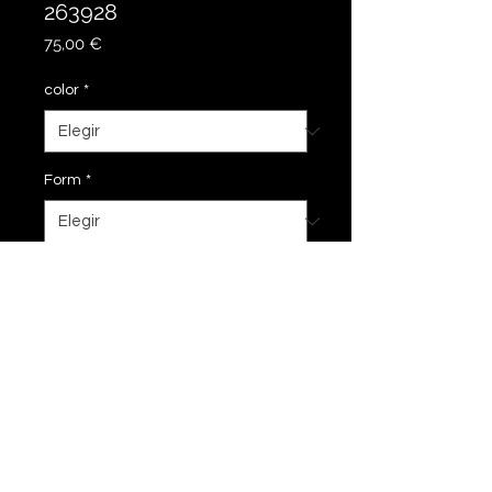
263928
Precio
75,00 €
color
*
Form
*
Agregar al carrito
28 cm, besonders massive
Ausführung.