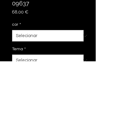
09637
Preço
68,00 €
cor
*
Tema
*
Adicionar ao carrinho
37 cm
imprimir